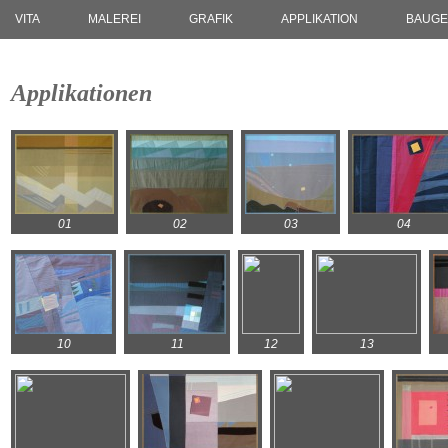
VITA
MALEREI
GRAFIK
APPLIKATION
BAUGE
Applikationen
01
02
03
04
10
11
12
13