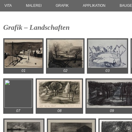
VITA
MALEREI
GRAFIK
APPLIKATION
BAUGE
Grafik – Landschaften
01
02
03
07
08
09