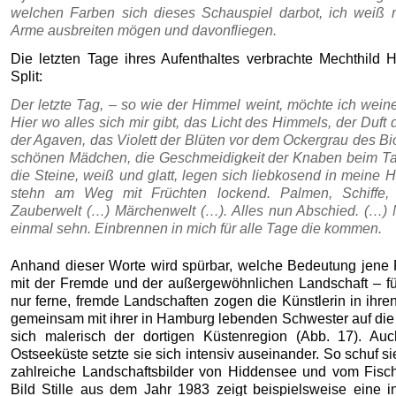
welchen Farben sich dieses Schauspiel darbot, ich weiß n
Arme ausbreiten mögen und davonfliegen.
Die letzten Tage ihres Aufenthaltes verbrachte Mechthild
Split:
Der letzte Tag, – so wie der Himmel weint, möchte ich weine
Hier wo alles sich mir gibt, das Licht des Himmels, der Duf
der Agaven, das Violett der Blüten vor dem Ockergrau des Bi
schönen Mädchen, die Geschmeidigkeit der Knaben beim Ta
die Steine, weiß und glatt, legen sich liebkosend in meine
stehn am Weg mit Früchten lockend. Palmen, Schiffe, 
Zauberwelt (…) Märchenwelt (…). Alles nun Abschied. (…)
einmal sehn. Einbrennen in mich für alle Tage die kommen.
Anhand dieser Worte wird spürbar, welche Bedeutung jene 
mit der Fremde und der außergewöhnlichen Landschaft – für
nur ferne, fremde Landschaften zogen die Künstlerin in ihre
gemeinsam mit ihrer in Hamburg lebenden Schwester auf die 
sich malerisch der dortigen Küstenregion (Abb. 17). Au
Ostseeküste setzte sie sich intensiv auseinander. So schuf s
zahlreiche Landschaftsbilder von Hiddensee und vom Fisch
Bild Stille aus dem Jahr 1983 zeigt beispielsweise eine 