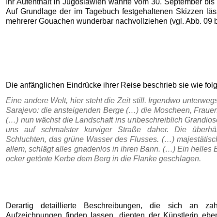
Ihr Aufenthalt in Jugoslawien währte vom 30. September bis
Auf Grundlage der im Tagebuch festgehaltenen Skizzen läs
mehrerer Gouachen wunderbar nachvollziehen (vgl. Abb. 09 b
Die anfänglichen Eindrücke ihrer Reise beschrieb sie wie folg
Eine andere Welt, hier steht die Zeit still. Irgendwo unterw
Sarajevo: die ansteigenden Berge (…) die Moscheen, Fraue
(…) nun wächst die Landschaft ins unbeschreiblich Grandiose
uns auf schmalster kurviger Straße daher. Die überh
Schluchten, das grüne Wasser des Flusses. (…) majestätis
allem, schlägt alles gnadenlos in ihren Bann. (…) Ein helles B
ocker getönte Kerbe dem Berg in die Flanke geschlagen.
Derartig detaillierte Beschreibungen, die sich an zah
Aufzeichnungen finden lassen, dienten der Künstlerin eben