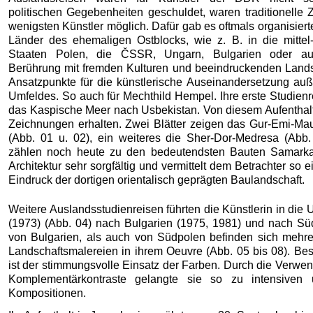
politischen Gegebenheiten geschuldet, waren traditionelle Zi
wenigsten Künstler möglich. Dafür gab es oftmals organisier
Länder des ehemaligen Ostblocks, wie z. B. in die mittel
Staaten Polen, die ČSSR, Ungarn, Bulgarien oder au
Berührung mit fremden Kulturen und beeindruckenden Lands
Ansatzpunkte für die künstlerische Auseinandersetzung au
Umfeldes. So auch für Mechthild Hempel. Ihre erste Studienr
das Kaspische Meer nach Usbekistan. Von diesem Aufenthalt
Zeichnungen erhalten. Zwei Blätter zeigen das Gur-Emi-M
(Abb. 01 u. 02), ein weiteres die Sher-Dor-Medresa (Abb
zählen noch heute zu den bedeutendsten Bauten Samarkan
Architektur sehr sorgfältig und vermittelt dem Betrachter so 
Eindruck der dortigen orientalisch geprägten Baulandschaft.
Weitere Auslandsstudienreisen führten die Künstlerin in di
(1973) (Abb. 04) nach Bulgarien (1975, 1981) und nach Sü
von Bulgarien, als auch von Südpolen befinden sich mehre
Landschaftsmalereien in ihrem Oeuvre (Abb. 05 bis 08). B
ist der stimmungsvolle Einsatz der Farben. Durch die Verwen
Komplementärkontraste gelangte sie so zu intensiven 
Kompositionen.