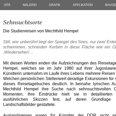
VITA
MALEREI
GRAFIK
APPLIKATION
BAUGE
Sehnsuchtsorte
Die Studienreisen von Mechthild Hempel
Still, wie unberührt liegt der Spiegel des Sees, nur zwei Ente
schwimmen, schneiden Kerben in diese Fläche wie ein O
‚Wiedersehen'…
Mit diesen Worten enden die Aufzeichnungen des Reisetag
Hempel, welches sie im Jahr 1980 auf ihrer Jugoslawien
Künstlerin unternahm im Laufe ihres Lebens mehrere Reisen i
Welchen persönlichen Stellenwert derartige Exkursionen für 
dieses Reisetagebuches deutlich. In beinahe lyrischen A
Mechthild Hempel ihre Suche nach sehnsuchtsvollen O
Momenten. Ihre Eindrücke hielt sie in detaillierten
ausführlichen Skizzen fest, auf deren Grundlage 
Landschaftsbilder gestaltete.
Auslandsreisen waren für Künstler der DDR nicht sel