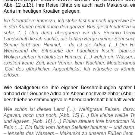
Abb. 12 u.13). Ihre Reise führte sie auch nach Makarska, ei
Adria im heutigen Kroatien gelegen:
Ich fotografiere immerzu. Ich stehe fast nur noch irgendwie 
in den Kurven nicht durch den ganzen Bus geschleudert zu 
sehe. (…) Und dann überqueren wir das Biocovo Gebir
Landschaft die ich suchte, die kahlen Berge meiner Sehnsuch
Sonne färbt den Himmel, – da ist die Adria. (…) Der H
Wechselnd die Silhouette der hügeligen Inseln, blau-s
Wolken ziehen im blutroten Himmel. (…) welch ein Wasser. 
existiert keine Zeit, kein Vorher, kein Nachher. Mediterranea
‚Gott des glücklichen Augenblicks'. Ich wünsche er könnt
erlösen.
Wie detailgetreu sie ihre eigenen Beschreibungen später b
anhand der Gouache Adria am Abend nachvollziehbar (Abb. 14
beschriebene stimmungsvolle Abendlandschaft bildhaft wied
Wie schön ist dieses Land (…). Weißgraue Felsen, dazw
Agaven, noch und noch. [Abb. 15] (…) Die kleine weiße T
und Agaven. [Abb. 16] (…) Pinien streuen ihre brandroten 
Fels (…). Ein Blick vom hohen Steilufer hinunter – und dann
– jenseits des Wassers – Makarska zu unseren Füßen liegt. I