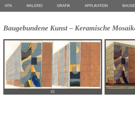
VITA
MALEREI
GRAFIK
APPLIKATION
BAUGE
Baugebundene Kunst – Keramische Mosaike 
01